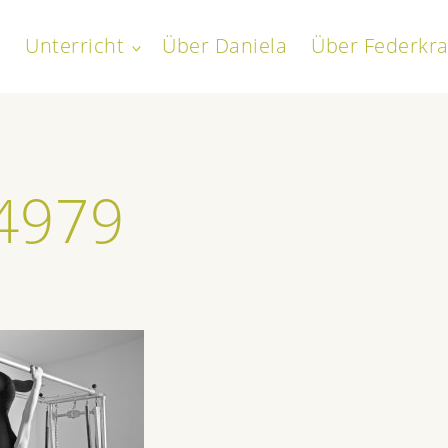
Unterricht
Über Daniela
Über Federkra
toggle
child
everath
menu
4979