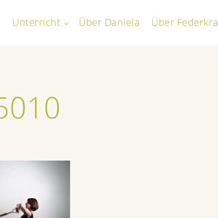
Unterricht
Über Daniela
Über Federkra
toggle
child
everath
menu
5010