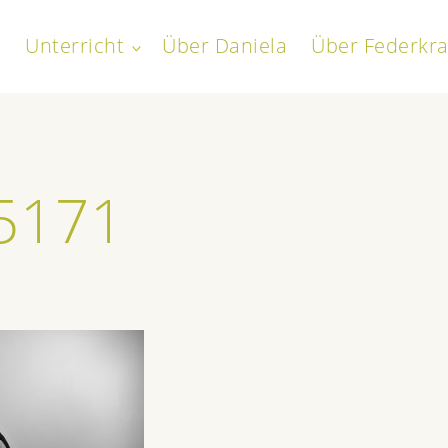
Unterricht
Über Daniela
Über Federkra
toggle
child
everath
menu
5171