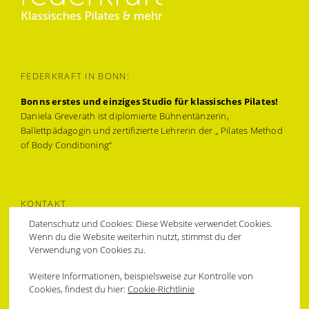
FEDERKRAFT IN BONN:
Bonns erstes und einziges Studio für klassisches Pilates!
Daniela Greverath ist diplomierte Bühnentänzerin,
Ballettpädagogin und zertifizierte Lehrerin der „ Pilates Method
of Body Conditioning“
KONTAKT
Datenschutz und Cookies: Diese Website verwendet Cookies.
Muffendorfer Hauptstraße 31a,
Wenn du die Website weiterhin nutzt, stimmst du der
53177 Bonn-Bad Godesberg
Verwendung von Cookies zu.
0228 94374478 & 0172 6212709
federkraft@bonnpilates.com
Weitere Informationen, beispielsweise zur Kontrolle von
Cookies, findest du hier:
Cookie-Richtlinie