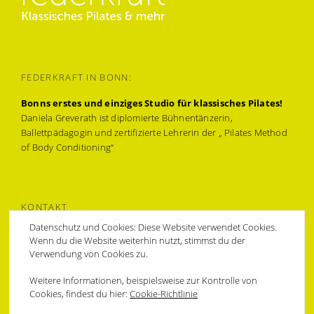
FEDERKRAFT IN BONN:
Bonns erstes und einziges Studio für klassisches Pilates!
Daniela Greverath ist diplomierte Bühnentänzerin,
Ballettpädagogin und zertifizierte Lehrerin der „ Pilates Method
of Body Conditioning“
KONTAKT
Datenschutz und Cookies: Diese Website verwendet Cookies.
Muffendorfer Hauptstraße 31a,
Wenn du die Website weiterhin nutzt, stimmst du der
53177 Bonn-Bad Godesberg
Verwendung von Cookies zu.
0228 94374478 & 0172 6212709
federkraft@bonnpilates.com
Weitere Informationen, beispielsweise zur Kontrolle von
Cookies, findest du hier:
Cookie-Richtlinie