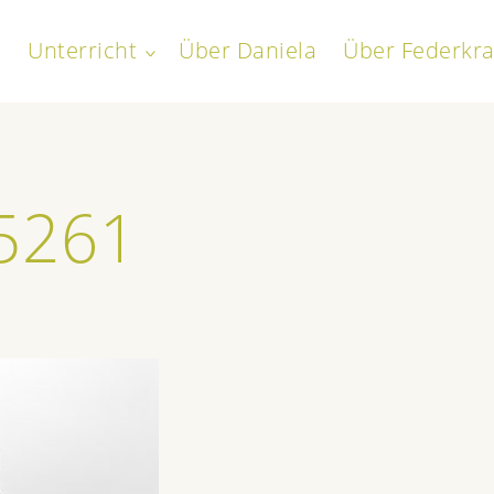
Unterricht
Über Daniela
Über Federkra
toggle
child
everath
menu
5261