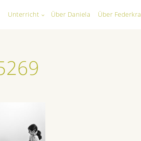
Unterricht
Über Daniela
Über Federkra
toggle
child
everath
menu
5269