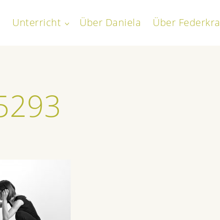
Unterricht
Über Daniela
Über Federkra
toggle
child
everath
menu
5293