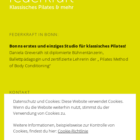
FEDERKRAFT IN BONN:
Bonns erstes und einziges Studio für klassisches Pilates!
Daniela Greverath ist diplomierte Bühnentänzerin,
Ballettpädagogin und zertifizierte Lehrerin der „ Pilates Method
of Body Conditioning“
KONTAKT
Datenschutz und Cookies: Diese Website verwendet Cookies.
Muffendorfer Hauptstraße 31a,
Wenn du die Website weiterhin nutzt, stimmst du der
53177 Bonn-Bad Godesberg
Verwendung von Cookies zu.
0228 94374478 & 0172 6212709
federkraft@bonnpilates.com
Weitere Informationen, beispielsweise zur Kontrolle von
Cookies, findest du hier:
Cookie-Richtlinie