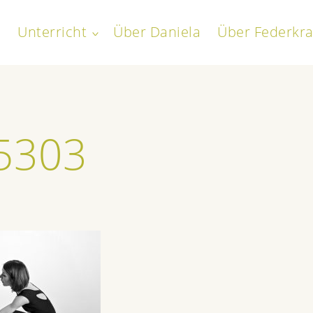
Unterricht
Über Daniela
Über Federkra
toggle
child
everath
menu
5303