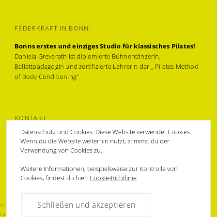
FEDERKRAFT IN BONN:
Bonns erstes und einziges Studio für klassisches Pilates!
Daniela Greverath ist diplomierte Bühnentänzerin,
Ballettpädagogin und zertifizierte Lehrerin der „ Pilates Method
of Body Conditioning“
KONTAKT
Datenschutz und Cookies: Diese Website verwendet Cookies.
Muffendorfer Hauptstraße 31a,
Wenn du die Website weiterhin nutzt, stimmst du der
53177 Bonn-Bad Godesberg
Verwendung von Cookies zu.
0228 94374478 & 0172 6212709
federkraft@bonnpilates.com
Weitere Informationen, beispielsweise zur Kontrolle von
Cookies, findest du hier:
Cookie-Richtlinie
©2020 | Daniela Greverath · diplomierte Bühnentänzerin, Ballettpädagogin · zertifizierte
Lehrerin der „ Pilates Method of Body Conditioning“